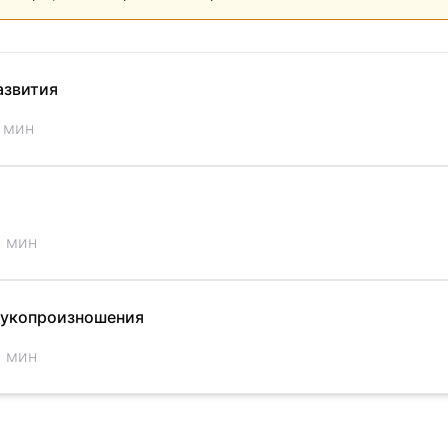
азвития
 мин
5 мин
вукопроизношения
5 мин