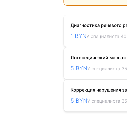
Диагностика речевого р
1 BYN
У специалиста 40
Логопедический массаж
5 BYN
У специалиста 3
Коррекция нарушения з
5 BYN
У специалиста 3