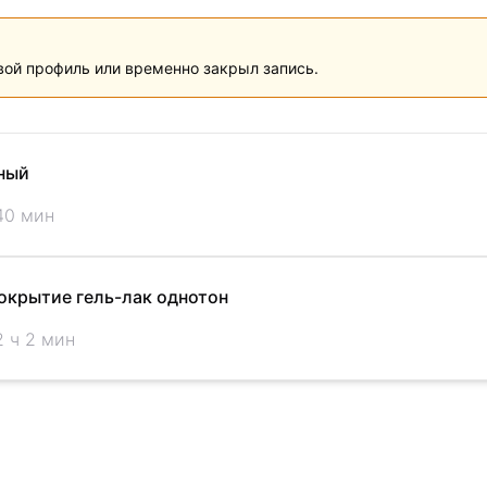
вой профиль или временно закрыл запись.
ный
40 мин
окрытие гель-лак однотон
2 ч 2 мин