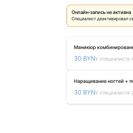
Онлайн-запись не активна
Специалист деактивировал с
Маникюр комбинирован
30 BYN
У специалиста 
Наращивание ногтей + п
30 BYN
У специалиста 