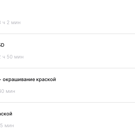
 ч 2 мин
5D
2 ч 50 мин
+ окрашивание краской
40 мин
аской
25 мин