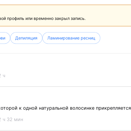
вой профиль или временно закрыл запись.
ови
Депиляция
Ламинирование ресниц
2 ч
которой к одной натуральной волосинке прикрепляется
2 ч 32 мин