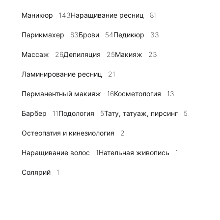
Маникюр
143
Наращивание ресниц
81
Парикмахер
63
Брови
54
Педикюр
33
Массаж
26
Депиляция
25
Макияж
23
Ламинирование ресниц
21
Перманентный макияж
16
Косметология
13
Барбер
11
Подология
5
Тату, татуаж, пирсинг
5
Остеопатия и кинезиология
2
Наращивание волос
1
Нательная живопись
1
Солярий
1