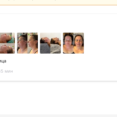
ица
45 мин