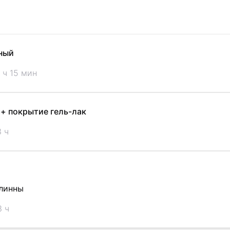
ный
 ч 15 мин
+ покрытие гель-лак
 ч
длинны
3 ч