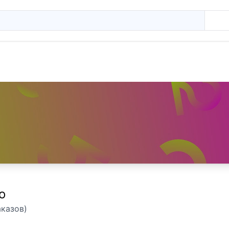
о
аказов)