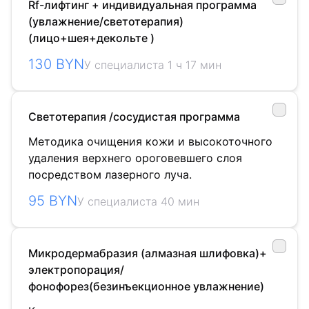
Rf-лифтинг + индивидуальная программа
(увлажнение/светотерапия)
(лицо+шея+декольте )
130 BYN
У специалиста 1 ч 17 мин
Светотерапия /сосудистая программа
Методика очищения кожи и высокоточного
удаления верхнего ороговевшего слоя
посредством лазерного луча.
95 BYN
У специалиста 40 мин
Микродермабразия (алмазная шлифовка)+
электропорация/
фонофорез(безинъекционное увлажнение)