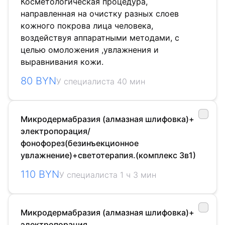
Косметологическая процедура,
направленная на очистку разных слоев
кожного покрова лица человека,
воздействуя аппаратными методами, с
целью омоложения ,увлажнения и
выравнивания кожи.
80 BYN
У специалиста 40 мин
Микродермабразия (алмазная шлифовка)+
электропорация/
фонофорез(безинъекционное
увлажнение)+светотерапия.(комплекс 3в1)
110 BYN
У специалиста 1 ч 3 мин
Микродермабразия (алмазная шлифовка)+
электропорация