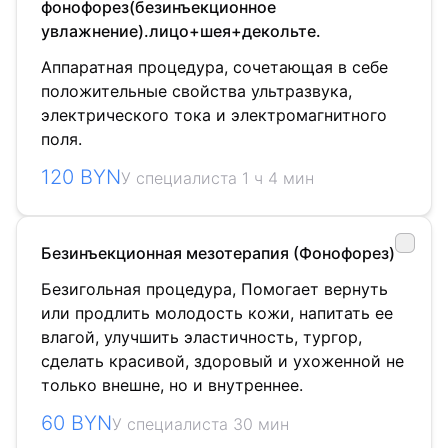
фонофорез(безинъекционное
увлажнение).лицо+шея+декольте.
Аппаратная процедура, сочетающая в себе
положительные свойства ультразвука,
электрического тока и электромагнитного
поля.
120 BYN
У специалиста 1 ч 4 мин
Безинъекционная мезотерапия (Фонофорез)
Безигольная процедура, Помогает вернуть
или продлить молодость кожи, напитать ее
влагой, улучшить эластичность, тургор,
сделать красивой, здоровый и ухоженной не
только внешне, но и внутреннее.
60 BYN
У специалиста 30 мин