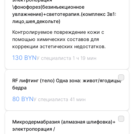
\фонофорез(безинъекционное
увлажнение)+светотерапия.(комплекс 3в1:
лицо,шея,декольте)
Контролируемое повреждение кожи с
помощью химических составов для
коррекции эстетических недостатков.
130 BYN
У специалиста 1 ч 19 мин
RF лифтинг (тело) Одна зона: живот/ягодицы/
бедра
80 BYN
У специалиста 41 мин
Микродермабразия (алмазная шлифовка)+
электропорация /