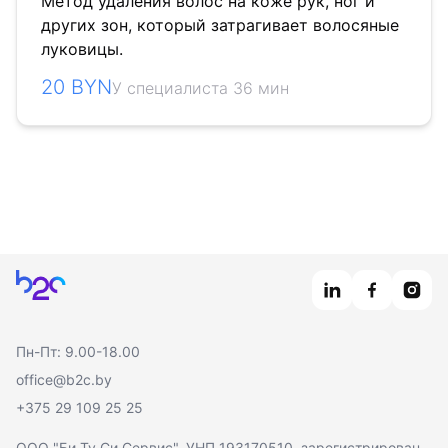
Метод удаления волос на коже рук, ног и
других зон, который затрагивает волосяные
луковицы.
20 BYN
У специалиста 36 мин
Главная
Пн-Пт: 9.00-18.00
office@b2c.by
+375 29 109 25 25
ООО "Би Ту Си Сервис"
, УНП 193170510, зарегистрирован