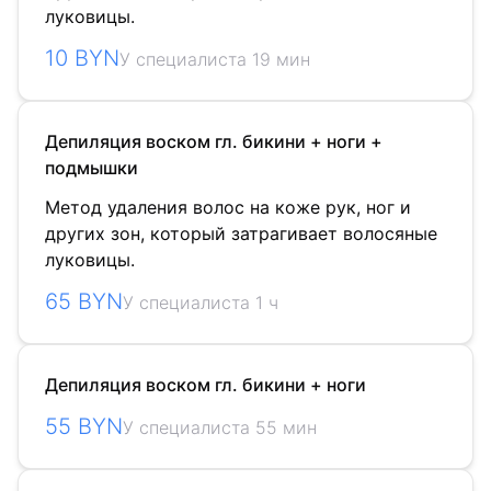
луковицы.
10 BYN
У специалиста 19 мин
Депиляция воском гл. бикини + ноги +
подмышки
Метод удаления волос на коже рук, ног и
других зон, который затрагивает волосяные
луковицы.
65 BYN
У специалиста 1 ч
Депиляция воском гл. бикини + ноги
55 BYN
У специалиста 55 мин