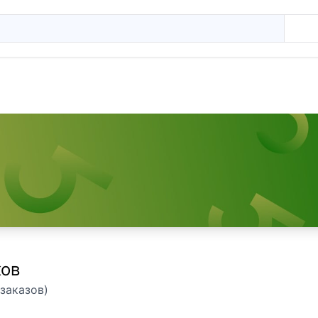
ков
заказов)