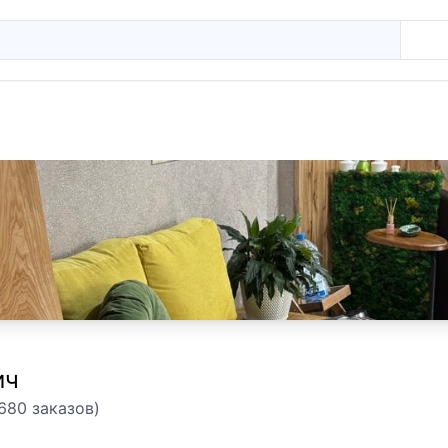
ич
680 заказов)