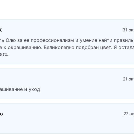
K
31 ок
ть Олю за ее профессионализм и умение найти правиль
е к окрашиванию. Великолепно подобран цвет. Я остал
00%.
21 о
ашивание и уход
ко
27 а