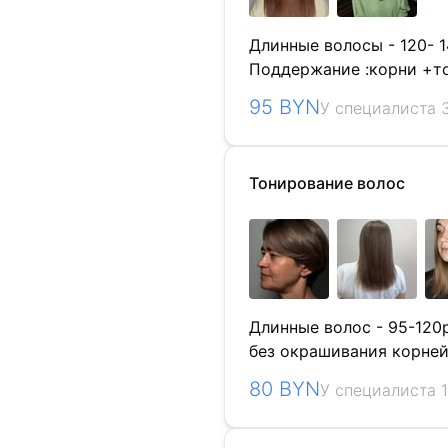
Длинные волосы - 120- 1
Поддержание :корни +то
95 BYN
У специалиста 
Тонирование волос
Длинные волос - 95-120р
без окрашивания корней
80 BYN
У специалиста 1